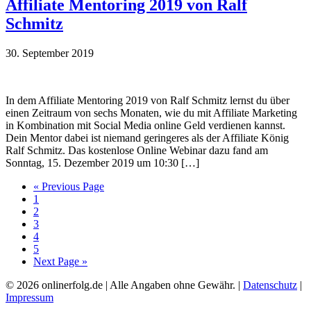
Affiliate Mentoring 2019 von Ralf
Schmitz
30. September 2019
In dem Affiliate Mentoring 2019 von Ralf Schmitz lernst du über
einen Zeitraum von sechs Monaten, wie du mit Affiliate Marketing
in Kombination mit Social Media online Geld verdienen kannst.
Dein Mentor dabei ist niemand geringeres als der Affiliate König
Ralf Schmitz. Das kostenlose Online Webinar dazu fand am
Sonntag, 15. Dezember 2019 um 10:30 […]
Go
«
Previous Page
Page
to
1
Page
2
Page
3
Page
4
Page
5
Go
Next Page »
to
© 2026 onlinerfolg.de | Alle Angaben ohne Gewähr. |
Datenschutz
|
Impressum