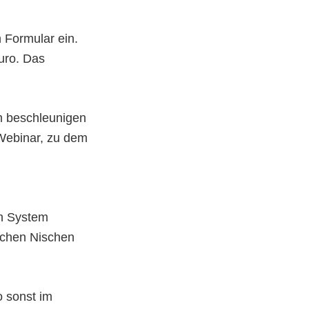
 Formular ein.
uro. Das
m beschleunigen
Webinar, zu dem
h System
lchen Nischen
o sonst im