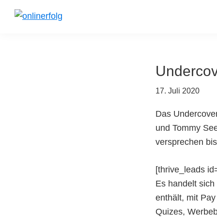
Skip
Skip
to
to
onlinerfolg
Mehr
primary
main
Erfolg
navigation
content
im
Undercov
Internet
17. Juli 2020
Das Undercover
und Tommy Seewa
versprechen bis
[thrive_leads id
Es handelt sic
enthält, mit Pa
Quizes, Werbeba