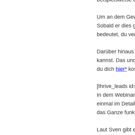
Um an dem Gewin
Sobald er dies 
bedeutet, du ve
Darüber hinaus 
kannst. Das un
du dich
hier
kos
[thrive_leads id
In dem Webina
einmal im Detai
das Ganze funkt
Laut Sven gibt 